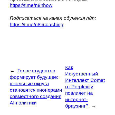
https://t.me/n8nhow
Подписаться на канал обучения n8n:
https://t.me/n8ncoaching
Как
←
Голос студентов
Искуственный
формирует будущее:
Интеллект Comet
школьные округа
от Perplexity
становятся пионерами
повлияет на
совместного создания
интернет-
AI-политики
браузинг?
→