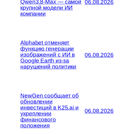
Qwen3.8-Max — самой
06.08.2026
крупной модели ИИ
компании
Alphabet отменяет
функцию генерации
изображений с ИИ в
06.08.2026
Google Earth из-за
нарушений политики
NewGen сообщает об
обновлении
инвестиций в K25.ai и
06.08.2026
укреплении
финансового
положения