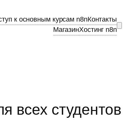
ступ к основным курсам n8n
Контакты
Магазин
Хостинг n8n
ля всех студентов