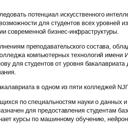
довать потенциал искусственного интеллек
озможности для студентов всех уровней изу
и современной бизнес-инфраструктуры.
олнениям преподавательского состава, об
 Колледжа компьютерных технологий имени 
нову для студентов от уровня бакалавриата 
ания.
акалавриата в одном из пяти колледжей NJI
ющихся по специальностям науки о данных и
назначен для предоставления студентам баз
чает курсы по машинному обучению, нейронн