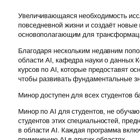
Увеличивающаяся необходимость иссле
повседневной жизни и создаёт новые в
основополагающим для трансформаци
Благодаря нескольким недавним поп
области AI, кафедра науки о данных
курсов по AI, которые предоставят ос
чтобы развивать фундаментальные зн
Минор доступен для всех студентов б
Минор по AI для студентов, не обуча
студентов этих специальностей, пред
в области AI. Каждая программа вклю
применению AI в других областях.