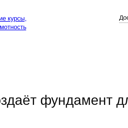
До
ие курсы,
мотность
создаёт фундамент д