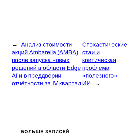
←
Анализ стоимости
Стохастические
акций Ambarella (AMBA)
стаи и
после запуска новых
критическая
решений в области Edge
проблема
AI и в преддверии
«полезного»
отчётности за IV квартал
ИИ
→
БОЛЬШЕ ЗАПИСЕЙ