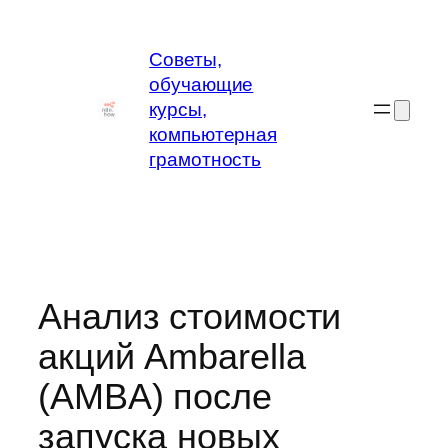
Перейти
к
Советы,
содержимому
обучающие
курсы,
компьютерная
грамотность
Анализ стоимости
акций Ambarella
(AMBA) после
запуска новых