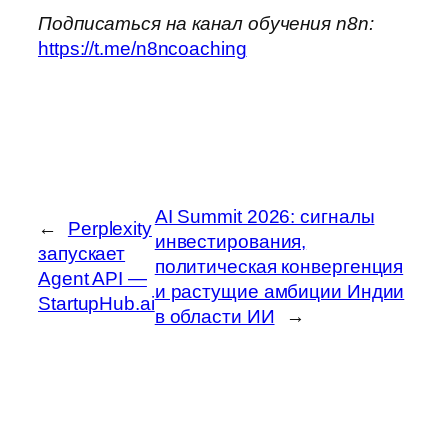
Подписаться на канал обучения n8n:
https://t.me/n8ncoaching
AI Summit 2026: сигналы
←
Perplexity
инвестирования,
запускает
политическая конвергенция
Agent API —
и растущие амбиции Индии
StartupHub.ai
в области ИИ
→