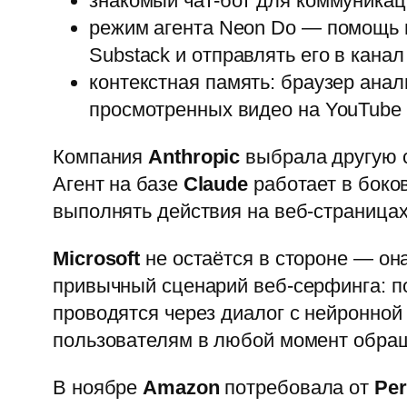
знакомый чат-бот для коммуникац
режим агента Neon Do — помощь в
Substack и отправлять его в канал
контекстная память: браузер ана
просмотренных видео на YouTube 
Компания
Anthropic
выбрала другую с
Агент на базе
Claude
работает в боко
выполнять действия на веб-страницах
Microsoft
не остаётся в стороне — о
привычный сценарий веб-серфинга: по
проводятся через диалог с нейронной
пользователям в любой момент обращ
В ноябре
Amazon
потребовала от
Per