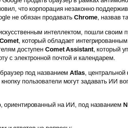
Google продать браузер в рамках антимоно
новил, что корпорация незаконно поддержи
ogle не обязан продавать
Chrome
, назвав 
искусственным интеллектом, пошли своим 
Comet
, который обладает интегрированны
ателям доступен
Comet Assistant
, который у
ту с электронной почтой и календарем.
 браузер под названием
Atlas
, центральной
а кнопку пользователи могут задавать ИИ в
, ориентированный на ИИ, под названием
N