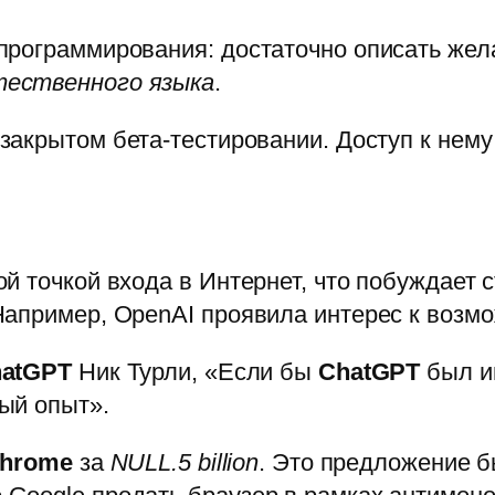
рограммирования: достаточно описать жела
тественного языка
.
закрытом бета-тестировании. Доступ к нему
й точкой входа в Интернет, что побуждает 
Например, OpenAI проявила интерес к воз
atGPT
Ник Турли, «Если бы
ChatGPT
был и
ый опыт».
hrome
за
NULL.5 billion
. Это предложение б