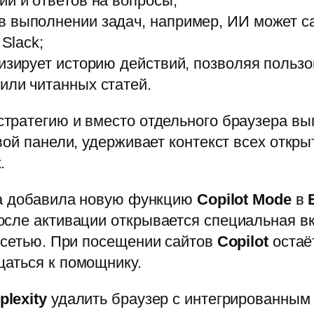
ии и ответов на вопросы;
 выполнении задач, например, ИИ может са
 Slack;
лизирует историю действий, позволяя польз
или читанных статей.
тратегию и вместо отдельного браузера в
вой панели, удерживает контекст всех откр
.
на добавила новую функцию
Copilot Mode
в
сле активации открывается специальная вкл
 сетью. При посещении сайтов
Copilot
остаё
аться к помощнику.
plexity
удалить браузер с интегрированным 