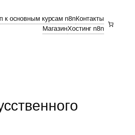
п к основным курсам n8n
Контакты
Магазин
Хостинг n8n
усственного