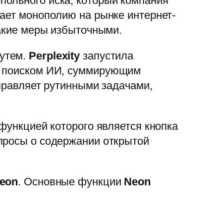
польного иска, который компания
вает монополию на рынке интернет-
такие меры избыточными.
путем.
Perplexity
запустила
м поиском ИИ, суммирующим
правляет рутинными задачами,
 функцией которого является кнопка
опросы о содержании открытой
eon
. Основные функции
Neon