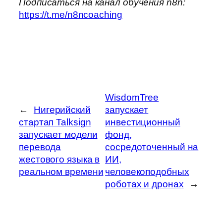
Подписаться на канал обучения n8n:
https://t.me/n8ncoaching
WisdomTree
←
Нигерийский
запускает
стартап Talksign
инвестиционный
запускает модели
фонд,
перевода
сосредоточенный на
жестового языка в
ИИ,
реальном времени
человекоподобных
роботах и дронах
→