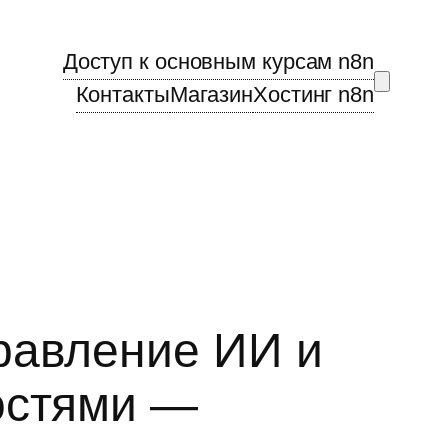
Доступ к основным курсам n8n
Контакты
Магазин
Хостинг n8n
равление ИИ и
остями —