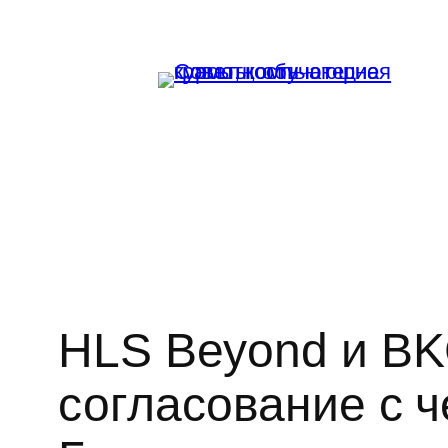
Перейти
к
содержимому
HLS Beyond и BK
согласование с 