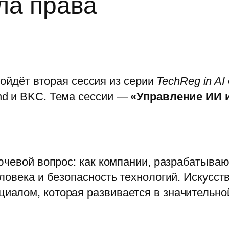
ла права
пройдёт вторая сессия из серии
TechReg in AI
nd и BKC. Тема сессии —
«Управление ИИ 
ючевой вопрос: как компании, разрабатыва
ловека и безопасность технологий. Искусст
алом, которая развивается в значительной