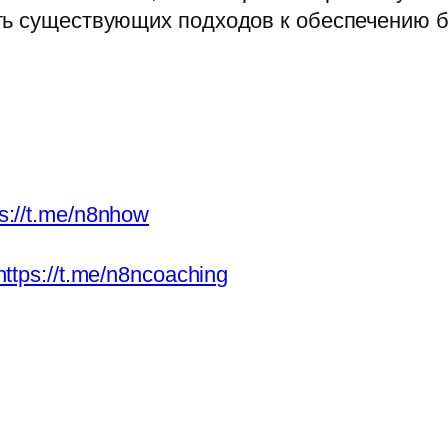
ть существующих подходов к обеспечению б
ps://t.me/n8nhow
https://t.me/n8ncoaching