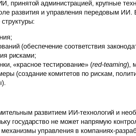
И, принятой администрацией, крупные техн
роле развития и управления передовым ИИ. 
 структуры:
ния;
аний (обеспечение соответствия законодат
ия рисками;
ки, «красное тестирование» (
red-teaming
), 
еры (создание комитетов по рискам, полит
).
емительным развитием ИИ-технологий и не
ьку государство не может напрямую контро
 механизмы управления в компаниях-разраб