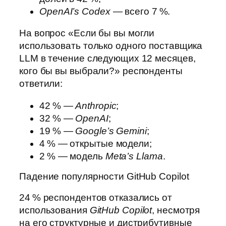
OpenAI’s Codex
— всего 7 %.
На вопрос «Если бы вы могли
использовать только одного поставщика
LLM в течение следующих 12 месяцев,
кого бы вы выбрали?» респонденты
ответили:
42 % —
Anthropic
;
32 % —
OpenAI
;
19 % —
Google’s Gemini
;
4 % — открытые модели;
2 % — модель
Meta’s Llama
.
Падение популярности GitHub Copilot
24 % респондентов отказались от
использования
GitHub Copilot
, несмотря
на его структурные и дистрибутивные