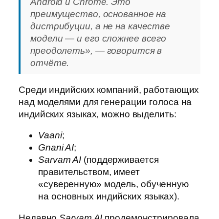
Android
и
Chrome
. Это
преимущество, основанное на
дистрибуции, а не на качестве
модели — и его сложнее всего
преодолеть», — говорится в
отчёте.
Среди индийских компаний, работающих
над моделями для генерации голоса на
индийских языках, можно выделить:
Vaani
;
Gnani AI
;
Sarvam AI
(поддерживается
правительством, имеет
«суверенную» модель, обученную
на основных индийских языках).
Недавно
Sarvam AI
продемонстрировала