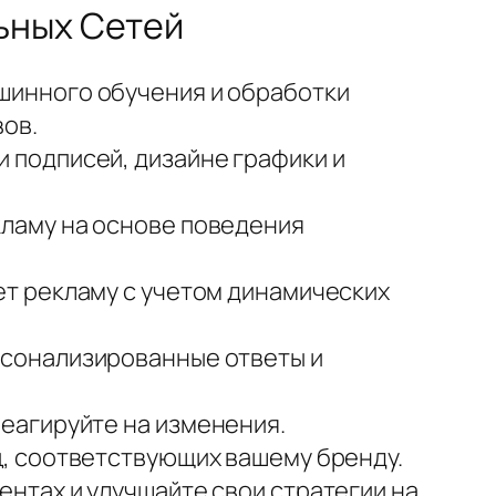
ьных Сетей
инного обучения и обработки
вов.
 подписей, дизайне графики и
кламу на основе поведения
ет рекламу с учетом динамических
рсонализированные ответы и
еагируйте на изменения.
, соответствующих вашему бренду.
ентах и улучшайте свои стратегии на