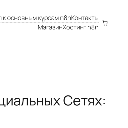
 к основным курсам n8n
Контакты
Магазин
Хостинг n8n
циальных Сетях: