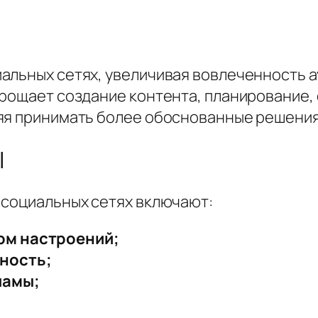
альных сетях, увеличивая вовлеченность а
прощает создание контента, планирование,
яя принимать более обоснованные решения
I
 социальных сетях включают:
ом настроений;
ность;
ламы;