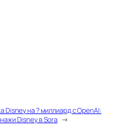
а Disney на ? миллиард с OpenAI:
нажи Disney в Sora
→