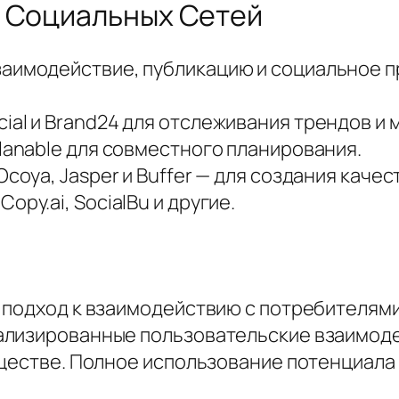
я Социальных Сетей
аимодействие, публикацию и социальное п
cial и Brand24 для отслеживания трендов и
Planable для совместного планирования.
Ocoya, Jasper и Buffer — для создания каче
opy.ai, SocialBu и другие.
 подход к взаимодействию с потребителями
лизированные пользовательские взаимодей
ществе. Полное использование потенциала 