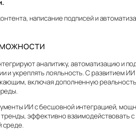
и.
контента, написание подписей и автоматиз
зможности
 интегрируют аналитику, автоматизацию и п
и и укреплять лояльность. С развитием ИИ 
жающим, включая дополненную реальность
среды.
ументы ИИ с бесшовной интеграцией, мощн
 тренды, эффективно взаимодействовать с 
 среде.