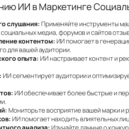
анию ИИ в Маркетинге Социал
го слушания:
Применяйте инструменты маш
 социальных медиа, форумов и сайтов отзы
ление контентом:
ИИ помогает в генерации
го для вашей аудитории.
кого опыта:
ИИ настраивает контент и ре
:
ИИ сегментирует аудитории и оптимизиру
тов:
ИИ обеспечивает более быстрые и пе
и.
й:
Мониторьте восприятие вашей марки и р
ков:
ИИ помогает находить влиятельных лиц
нтного анализа:
Изучайте данные о конкур