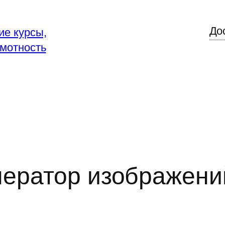
До
ие курсы,
мотность
нератор изображени