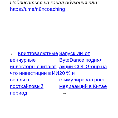
Подписаться на канал обучения n8n:
https://t.me/n8ncoaching
←
Криптовалютные
Запуск ИИ от
венчурные
ByteDance поднял
инвесторы считают,
акции COL Group на
что инвестиции в ИИ
20 % и
вошли в
стимулировал рост
постхайповый
медиаакций в Китае
период
→