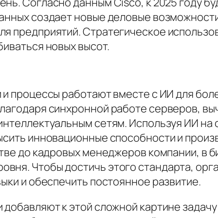
нь. Согласно данным Cisco, к 2025 году б
данных создает новые деловые возможности,
ля предприятий. Стратегическое использо
биваться новых высот.
и и процессы работают вместе с ИИ для бо
 благодаря синхронной работе серверов, 
 интеллектуальным сетям. Используя ИИ на 
высить инновационные способности и произ
стве до кадровых менеджеров компании, в 
вня. Чтобы достичь этого стандарта, орг
выки и обеспечить постоянное развитие.
 добавляют к этой сложной картине задачу