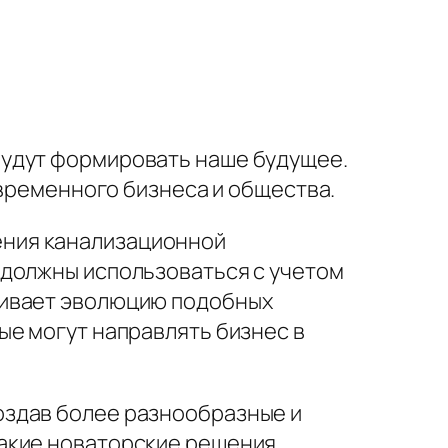
будут формировать наше будущее.
овременного бизнеса и общества.
ения канализационной
 должны использоваться с учетом
живает эволюцию подобных
ые могут направлять бизнес в
оздав более разнообразные и
такие новаторские решения