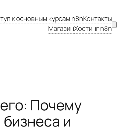
туп к основным курсам n8n
Контакты
Магазин
Хостинг n8n
его: Почему
 бизнеса и