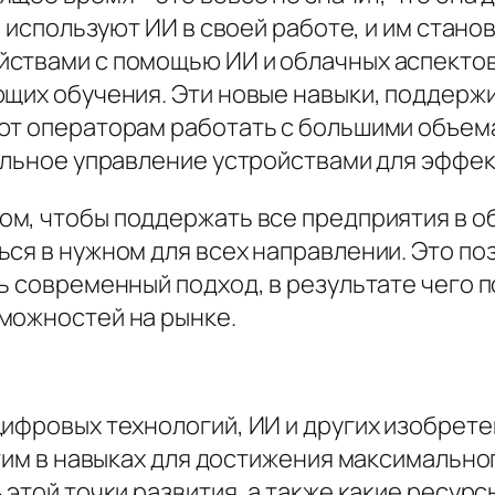
е используют ИИ в своей работе, и им стано
ствами с помощью ИИ и облачных аспектов 
ующих обучения. Эти новые навыки, подде
ют операторам работать с большими объем
ральное управление устройствами для эффе
том, чтобы поддержать все предприятия в 
ься в нужном для всех направлении. Это п
ть современный подход, в результате чего
можностей на рынке.
ифровых технологий, ИИ и других изобрете
 этим в навыках для достижения максимальн
 этой точки развития, а также какие ресур