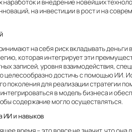
х наработок и внедрение новейших техноло
нноваций, на инвестиции в рост и на совр
й
инимают на себя риск вкладывать деньги в
гию, которая интегрирует эти преимущест
ных записей, уровня взаимодействия, спец
ю целесообразно достичь с помощью ИИ. И
 поколения для реализации стратегии пом
интегрироваться в модель бизнеса и обес
тобы содержание могло осуществляться.
 ИИ и навыков
щее время – это вовсе не значит, что она