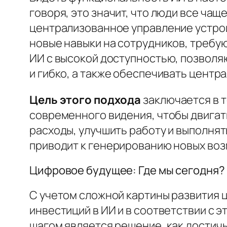
говоря, это значит, что люди все чащ
централизованное управление устрой
новые навыки на сотрудников, треб
ИИ с высокой доступностью, позволя
и гибко, а также обеспечивать цент
Цель этого подхода
заключается в 
современного видения, чтобы двигат
расходы, улучшить работу и выполня
приводит к генерированию новых воз
Цифровое будущее: Где мы сегодня?
С учетом сложной картины развития ц
инвестиций в ИИ и в соответствии с
шагом является решение, как достичь