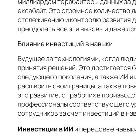
миллиардам терабайтеры данных за де
ексабайт. Это огромное количество 
отслеживанию и контролю развития д
преодолеть все эти вызовы и даже до
Влияние инвестиций в навыки
Будущее за технологиями, когда люд
принятия решений. Это достигается
следующего поколения, а также ИИ и
расширить свои границы, а также по
это развитие, от рабочих в производ
профессионалы соответствующего уро
сотрудников за счет инвестиций в на
Инвестиции в ИИ
и передовые навыки