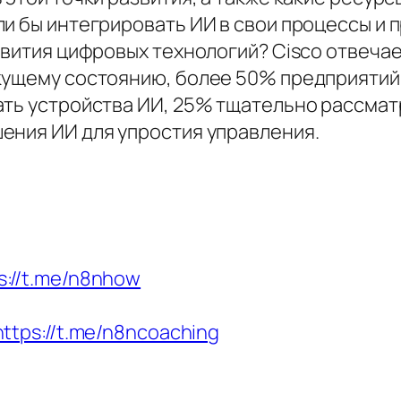
и бы интегрировать ИИ в свои процессы и 
звития цифровых технологий? Cisco отвечае
кущему состоянию, более 50% предприятий 
ать устройства ИИ, 25% тщательно рассма
ения ИИ для упростия управления.
s://t.me/n8nhow
https://t.me/n8ncoaching