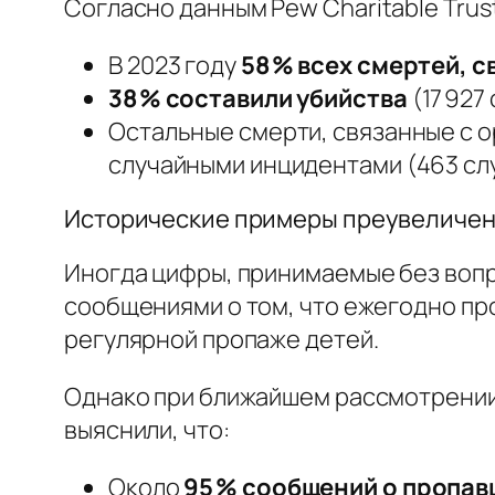
Согласно данным
Pew Charitable Trus
В 2023 году
58 % всех смертей, 
38 % составили убийства
(17 927
Остальные смерти, связанные с о
случайными инцидентами (463 слу
Исторические примеры преувеличен
Иногда цифры, принимаемые без вопр
сообщениями о том, что ежегодно пр
регулярной пропаже детей.
Однако при ближайшем рассмотрении
выяснили, что:
Около
95 % сообщений о пропав