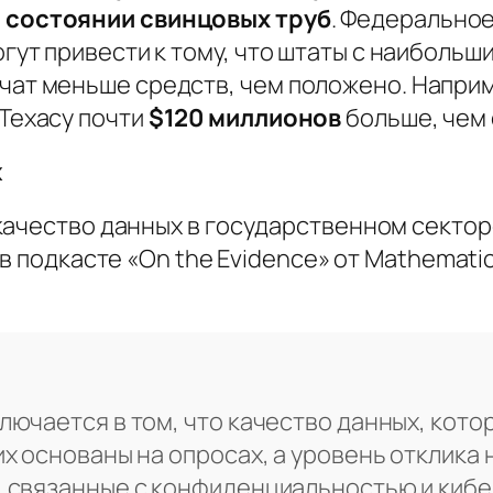
 состоянии свинцовых труб
. Федеральное
огут привести к тому, что штаты с наиболь
ат меньше средств, чем положено. Наприм
Техасу почти
$120 миллионов
больше, чем 
х
качество данных в государственном сектор
 в подкасте
«On the Evidence»
от
Mathemati
лючается в том, что качество данных, кото
их основаны на опросах, а уровень отклика
, связанные с конфиденциальностью и кибе