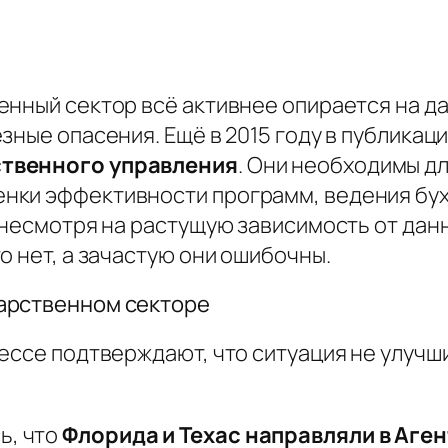
енный сектор всё активнее опирается на д
зные опасения. Ещё в 2015 году в публикац
ственного управления
. Они необходимы д
нки эффективности программ, ведения бух
 несмотря на растущую зависимость от данн
о нет, а зачастую они ошибочны.
арственном секторе
рессе подтверждают, что ситуация не улуч
ь, что
Флорида и Техас направляли в Аге