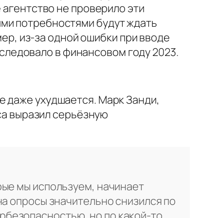
 агентство не проверило эти
шими потребностями будут ждать
ер, из‑за одной ошибки при вводе
следовало в финансовом году 2023.
е даже ухудшается. Марк Занди,
ca
выразил серьёзную
рые мы используем, начинает
 на опросы значительно снизился по
рбезопасностью, но по какой‑то