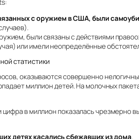
ts
:
связанных с оружием в США, были самоуб
 случаев).
ружием, были связаны с действиями правоо
чая) или имели неопределённые обстоятел
ной статистики
осов, оказываются совершенно нелогичным
опадает миллион детей. На молочных паке
 цифра в миллион показалась чрезмерно в
ших детях касались сбежавших из дома
.