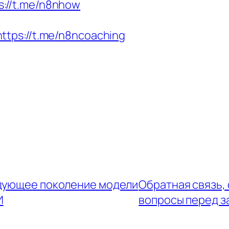
s://t.me/n8nhow
https://t.me/n8ncoaching
ледующее поколение модели
Обратная связь,
И
вопросы перед 