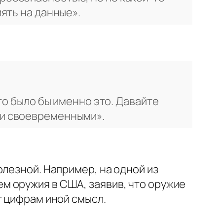
иять на данные».
это было бы именно это. Давайте
 и своевременными».
олезной. Например, на одной из
м оружия в США, заявив, что оружие
т цифрам иной смысл.