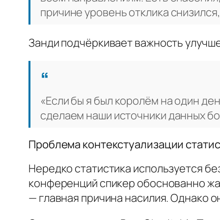
причине уровень отклика снизился,
Занди подчёркивает важность улучше
«Если бы я был королём на один ден
сделаем наши источники данных бо
Проблема контекстуализации стати
Нередко статистика используется без
конференций спикер обоснованно жал
— главная причина насилия. Однако о