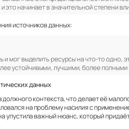
 и это начинает в значительной степени вл
ния источников данных:
ь и мог выделить ресурсы на что‑то одно, 
лее устойчивыми, лучшими, более полными
стических данных
 должного контекста, что делает её малоп
овался на проблему насилия с применение
на упустила важный нюанс, который придаё