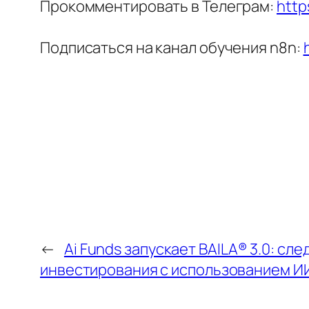
Прокомментировать в Телеграм:
http
Подписаться на канал обучения n8n:
←
Ai Funds запускает BAILA® 3.0: с
инвестирования с использованием И