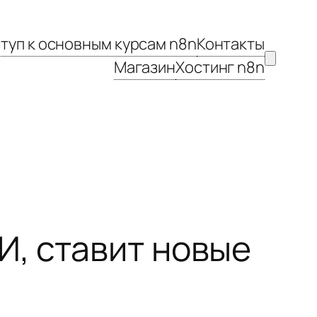
туп к основным курсам n8n
Контакты
Магазин
Хостинг n8n
И, ставит новые