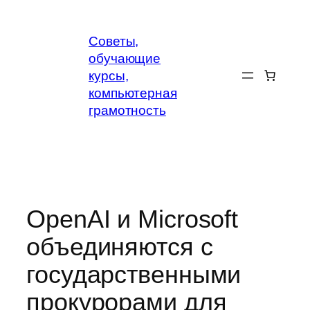
Перейти
к
Советы,
содержимому
обучающие
курсы,
компьютерная
грамотность
OpenAI и Microsoft
объединяются с
государственными
прокурорами для