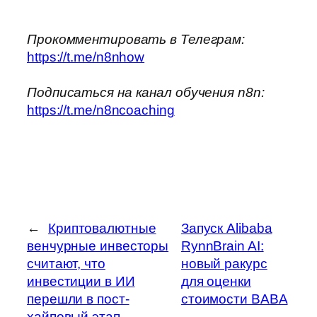
Прокомментировать в Телеграм:
https://t.me/n8nhow
Подписаться на канал обучения n8n:
https://t.me/n8ncoaching
←
Криптовалютные
Запуск Alibaba
венчурные инвесторы
RynnBrain AI:
считают, что
новый ракурс
инвестиции в ИИ
для оценки
перешли в пост-
стоимости BABA
хайповый этап
→