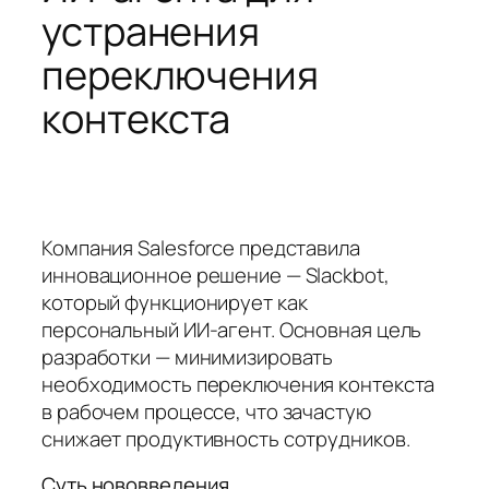
устранения
переключения
контекста
Компания Salesforce представила
инновационное решение — Slackbot,
который функционирует как
персональный ИИ‑агент. Основная цель
разработки — минимизировать
необходимость переключения контекста
в рабочем процессе, что зачастую
снижает продуктивность сотрудников.
Суть нововведения