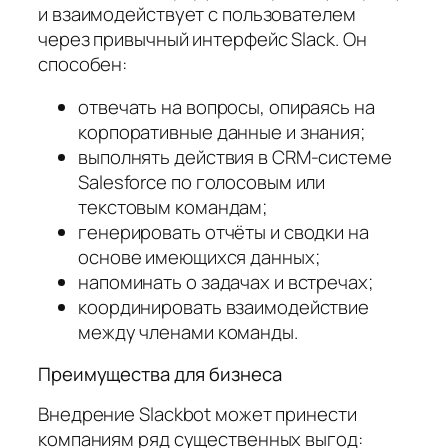
и взаимодействует с пользователем
через привычный интерфейс Slack. Он
способен:
отвечать на вопросы, опираясь на
корпоративные данные и знания;
выполнять действия в CRM‑системе
Salesforce по голосовым или
текстовым командам;
генерировать отчёты и сводки на
основе имеющихся данных;
напоминать о задачах и встречах;
координировать взаимодействие
между членами команды.
Преимущества для бизнеса
Внедрение Slackbot может принести
компаниям ряд существенных выгод: