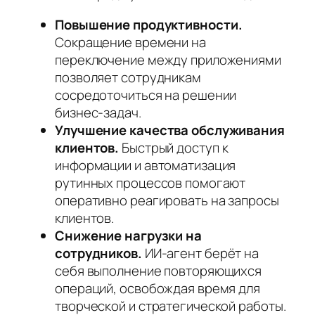
Повышение продуктивности.
Сокращение времени на
переключение между приложениями
позволяет сотрудникам
сосредоточиться на решении
бизнес‑задач.
Улучшение качества обслуживания
клиентов.
Быстрый доступ к
информации и автоматизация
рутинных процессов помогают
оперативно реагировать на запросы
клиентов.
Снижение нагрузки на
сотрудников.
ИИ‑агент берёт на
себя выполнение повторяющихся
операций, освобождая время для
творческой и стратегической работы.