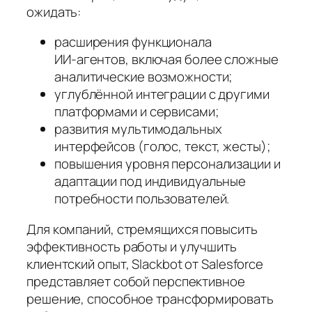
ожидать:
расширения функционала
ИИ‑агентов, включая более сложные
аналитические возможности;
углублённой интеграции с другими
платформами и сервисами;
развития мультимодальных
интерфейсов (голос, текст, жесты);
повышения уровня персонализации и
адаптации под индивидуальные
потребности пользователей.
Для компаний, стремящихся повысить
эффективность работы и улучшить
клиентский опыт, Slackbot от Salesforce
представляет собой перспективное
решение, способное трансформировать