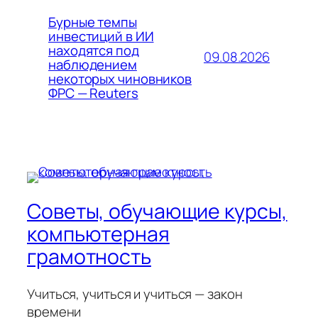
Бурные темпы
инвестиций в ИИ
находятся под
09.08.2026
наблюдением
некоторых чиновников
ФРС — Reuters
Советы, обучающие курсы,
компьютерная
грамотность
Учиться, учиться и учиться — закон
времени