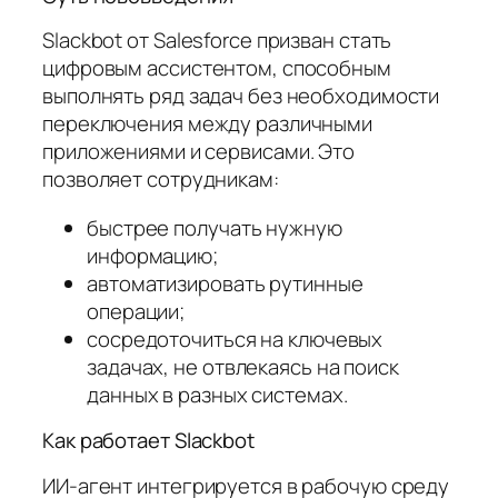
Slackbot от Salesforce призван стать
цифровым ассистентом, способным
выполнять ряд задач без необходимости
переключения между различными
приложениями и сервисами. Это
позволяет сотрудникам:
быстрее получать нужную
информацию;
автоматизировать рутинные
операции;
сосредоточиться на ключевых
задачах, не отвлекаясь на поиск
данных в разных системах.
Как работает Slackbot
ИИ‑агент интегрируется в рабочую среду