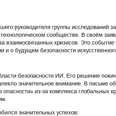
шего руководителя группы исследований з
в технологическом сообществе. В своём зая
‑за взаимосвязанных кризисов. Это событи
и и о будущем безопасности искусственного
ласти безопасности ИИ. Его решение покин
влекло значительное внимание. В письме об
 опасности» из‑за комплекса глобальных к
ем.
обился значительных успехов: