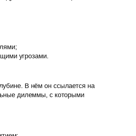
лями;
ущими угрозами.
лубине. В нём он ссылается на
альные дилеммы, с которыми
итием;