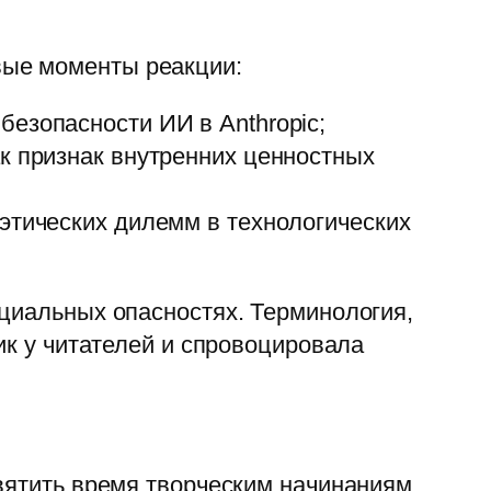
вые моменты реакции:
езопасности ИИ в Anthropic;
к признак внутренних ценностных
этических дилемм в технологических
нциальных опасностях. Терминология,
ик у читателей и спровоцировала
святить время творческим начинаниям