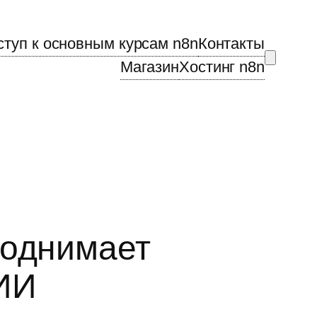
ступ к основным курсам n8n
Контакты
Магазин
Хостинг n8n
поднимает
 ИИ