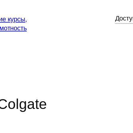
Досту
е курсы,
мотность
Colgate