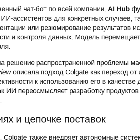
венный чат-бот по всей компании,
AI Hub
фу
 ИИ-ассистентов для конкретных случаев, т
ентации или резюмирование результатов ис
сти и контроля данных. Модель перемещает
оля.
 на решение распространенной проблемы м
view
описала подход Colgate как переход от
ивности к использованию его в качестве д
ак ИИ переосмысляет разработку продуктов и
.
ях и цепочке поставок
Colgate также внедряет автономные систем