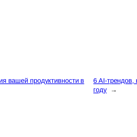
ия вашей продуктивности в
6 AI-трендов,
году
→