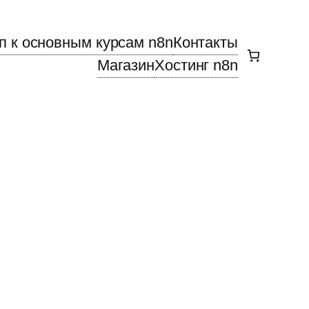
п к основным курсам n8n
Контакты
Магазин
Хостинг n8n