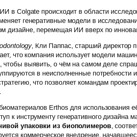
ИИ в Colgate происходит в области исследов
меняет генеративные модели в исследования
ом дизайне, перемещая ИИ вверх по иннова
iodontology
, Кли Паппас, старший директор 
дает, что компания использует модели маши
 чтобы выявить, о чём на самом деле спра
руппируются в неисполненные потребности 
стратегию, что позволяет командам проекти
.
биоматериалов Erthos для использования 
уп к инструменту генеративного дизайна м
чивой упаковки из биополимеров
, соотв
руется коммерческое внедрение, начавшееся