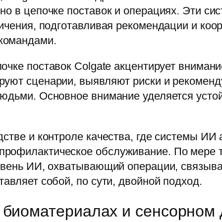
но в цепочке поставок и операциях. Эти си
ничения, подготавливая рекомендации и коо
командами.
почке поставок Colgate акцентирует вниман
уют сценарии, выявляют риски и рекоменду
юдьми. Основное внимание уделяется устойч
дстве и контроле качества, где системы ИИ
рофилактическое обслуживание. По мере то
ровень ИИ, охватывающий операции, связыв
авляет собой, по сути, двойной подход.
 биоматериалах и сенсорном