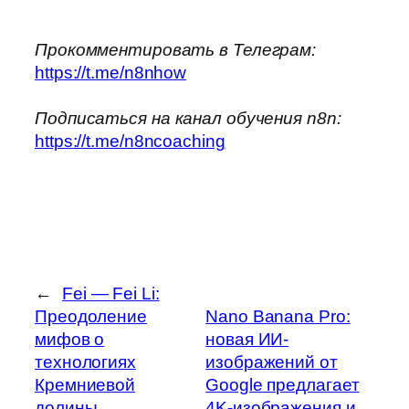
Прокомментировать в Телеграм:
https://t.me/n8nhow
Подписаться на канал обучения n8n:
https://t.me/n8ncoaching
←
Fei — Fei Li:
Преодоление
Nano Banana Pro:
мифов о
новая ИИ-
технологиях
изображений от
Кремниевой
Google предлагает
долины,
4K-изображения и