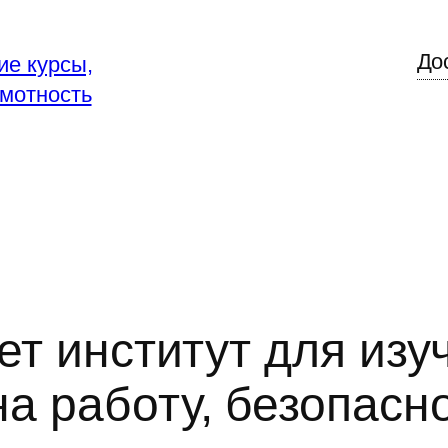
До
ие курсы,
мотность
ает институт для изу
а работу, безопасн