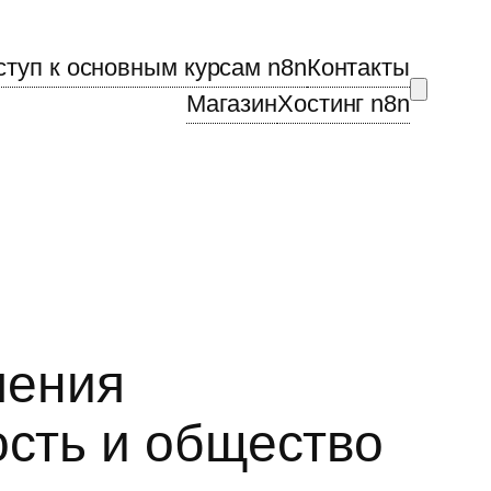
ступ к основным курсам n8n
Контакты
Магазин
Хостинг n8n
чения
ость и общество