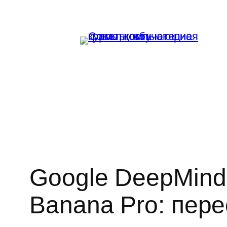
Перейти
к
содержимому
Google DeepMind
Banana Pro: пер