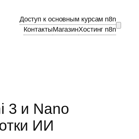
Доступ к основным курсам n8n
Контакты
Магазин
Хостинг n8n
i 3 и Nano
отки ИИ