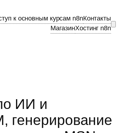
ступ к основным курсам n8n
Контакты
Магазин
Хостинг n8n
по ИИ и
M, генерирование