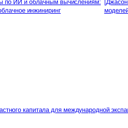
сы по ИИ и облачным вычислениям:
[Джасон
 облачное инжиниринг
моделей
частного капитала для международной экспа