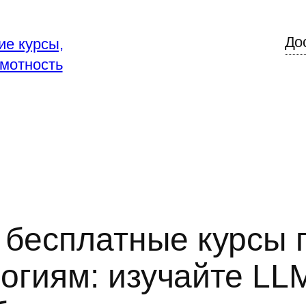
До
ие курсы,
мотность
 бесплатные курсы 
огиям: изучайте LL