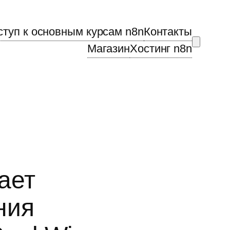
ступ к основным курсам n8n
Контакты
Магазин
Хостинг n8n
ает
ния