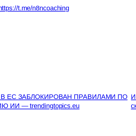
https://t.me/n8ncoaching
К В ЕС ЗАБЛОКИРОВАН ПРАВИЛАМИ ПО
И
И — trendingtopics.eu
с