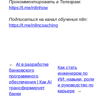
Прокомментировать в Телеграм:
https://t.me/n8nhow
Подписаться на канал обучения n8n:
https://t.me/n8ncoaching
←
AI в разработке
Как стать
банковского
инженером по
программного
ИИ: навыки, роли
обеспечения | Как AI
и руководство по
трансформирует
карьере
→
банки