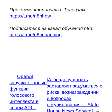
Прокомментировать в Телеграм:
https://t.me/n8nhow
Подписаться на канал обучения n8n:
https://t.me/n8ncoaching
←
OpenAI
[AI вездесущность
запускает новые
заставляет задуматься о
функции
риске, вознаграждении
голосового
и вопросах
интеллекта в
регулирования — State
своем API –
House News Service]
→