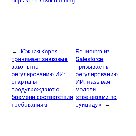
https://t.me/n8ncoaching
←
Южная Корея
Бениофф из
принимает знаковые
Salesforce
законы по
призывает к
регулированию ИИ:
регулированию
стартапы
ИИ, называя
предупреждают о
модели
бремени соответствия
«тренерами по
требованиям
суициду»
→