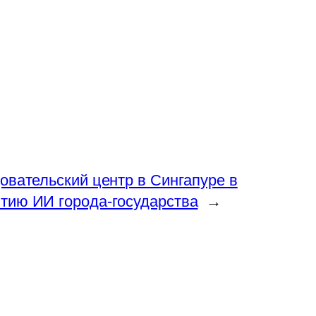
довательский центр в Сингапуре в
итию ИИ города-государства
→