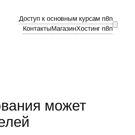
Доступ к основным курсам n8n
Контакты
Магазин
Хостинг n8n
ования может
елей