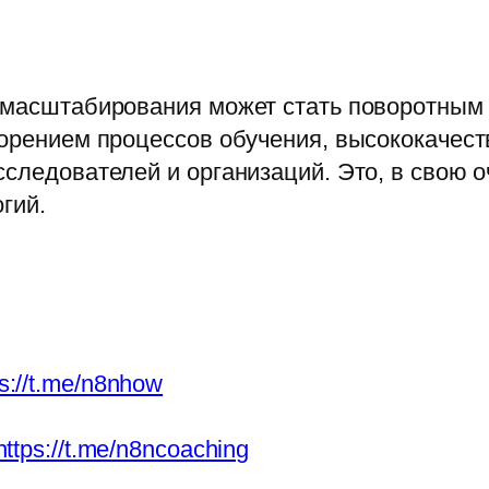
м масштабирования может стать поворотным
корением процессов обучения, высококачес
сследователей и организаций. Это, в свою о
гий.
ps://t.me/n8nhow
https://t.me/n8ncoaching