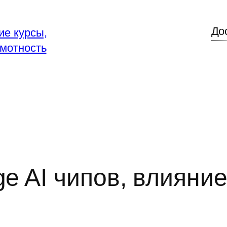
До
ие курсы,
мотность
 AI чипов, влияние