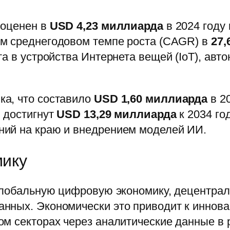
 оценен в
USD 4,23 миллиарда
в 2024 году 
ом среднегодовом темпе роста (CAGR) в
27,
та в устройства Интернета вещей (IoT), а
а, что составило
USD 1,60 миллиарда
в 2
, достигнут
USD 13,29 миллиарда
к 2034 го
ний на краю и внедрением моделей ИИ.
мику
 глобальную цифровую экономику, децентра
нных. Экономически это приводит к иннова
ом секторах через аналитические данные в