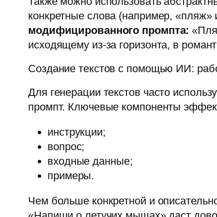
Также можно использовать абстрактны
конкретные слова (например, «пляж» 
модифицированного промпта:
«Пляж
исходящему из‑за горизонта, в роман
Создание текстов с помощью ИИ: раб
Для генерации текстов часто использ
промпт. Ключевые компоненты эффек
инструкции;
вопрос;
входные данные;
примеры.
Чем больше конкретной и описательно
«Напиши о летучих мышах» даст довол