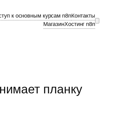
ступ к основным курсам n8n
Контакты
Магазин
Хостинг n8n
днимает планку