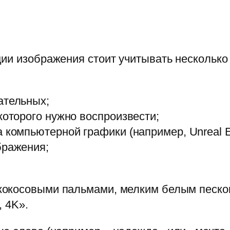
ии изображения стоит учитывать несколько
ательных;
которого нужно воспроизвести;
 компьютерной графики (например, Unreal En
бражения;
кокосовыми пальмами, мелким белым песко
, 4K».