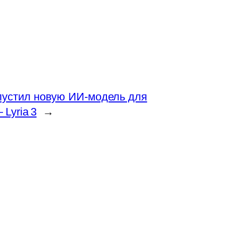
апустил новую ИИ‑модель для
Lyria 3
→