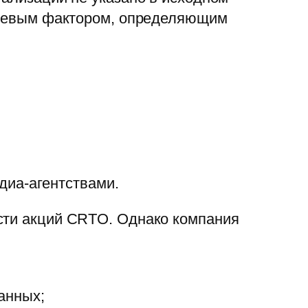
лючевым фактором, определяющим
диа-агентствами.
ости акций CRTO. Однако компания
анных;