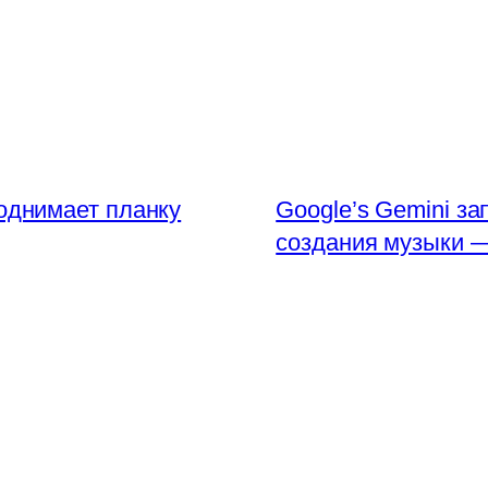
однимает планку
Google’s Gemini з
создания музыки — 