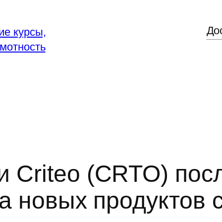
До
ие курсы,
мотность
 Criteo (CRTO) посл
ка новых продуктов 