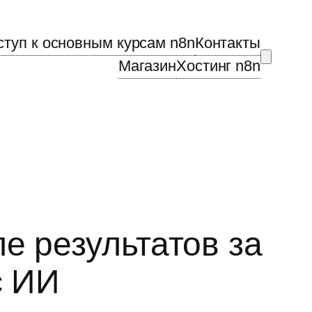
ступ к основным курсам n8n
Контакты
Магазин
Хостинг n8n
е результатов за
с ИИ