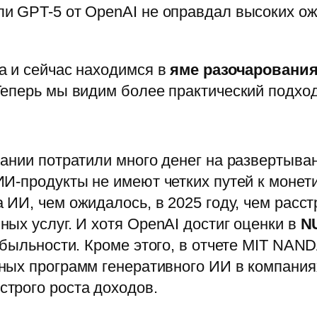
и GPT-5 от OpenAI не оправдал высоких о
а и сейчас находимся в
яме разочаровани
еперь мы видим более практический подход
ании потратили много денег на развертыван
И-продукты не имеют четких путей к монети
ИИ, чем ожидалось, в 2025 году, чем расс
ых услуг. И хотя OpenAI достиг оценки в
N
быльности. Кроме этого, в отчете MIT NAND
ых программ генеративного ИИ в компаниях
трого роста доходов.