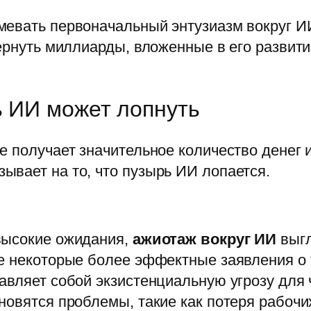
евать первоначальный энтузиазм вокруг ИИ,
вернуть миллиарды, вложенные в его развит
ь ИИ может лопнуть
е получает значительное количество денег 
вает на то, что пузырь ИИ лопается.
высокие ожидания,
ажиотаж вокруг ИИ
выгл
е некоторые более эффектные заявления о т
авляет собой экзистенциальную угрозу для 
овятся проблемы, такие как потеря рабочих