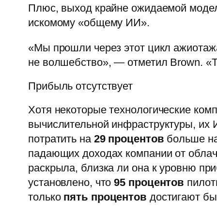
Плюс, выход крайне ожидаемой модел
искомому «общему ИИ».
«Мы прошли через этот цикл ажиотаж
не волшебство», — отметил Brown. «Т
Прибыль отсутствует
Хотя некоторые технологические комп
вычислительной инфраструктуры, их И
потратить на
29 процентов
больше на 
падающих доходах компании от облачн
раскрыла, близка ли она к уровню при
установлено, что
95 процентов
пилотн
только
пять процентов
достигают быс