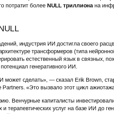
что потратит более
NULL триллиона
на инфр
ИNULL
адений, индустрия ИИ достигла своего расцв
рхитектуре трансформеров (типа нейронной
енерировать естественный язык в связных, по
потенциал генеративного ИИ.
И может сделать», — сказал Erik Brown, ст
 Partners. «Это вызвало этот цикл ажиотаж
рию. Венчурные капиталисты инвестировал
 и терапевтических услуг на базе ИИ до ге