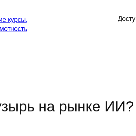
Досту
е курсы,
мотность
узырь на рынке ИИ?