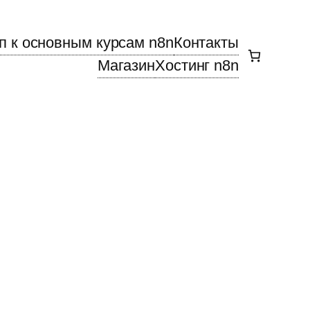
п к основным курсам n8n
Контакты
Магазин
Хостинг n8n