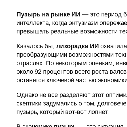
Пузырь на рынке ИИ
— это период б
интеллекта, когда энтузиазм опережае
превышать реальные возможности тех
Казалось бы,
лихорадка ИИ
охватила
преобразующими возможностями техно
отраслях. По некоторым оценкам, инв
около 92 процентов всего роста валов
останется ключевой частью экономики
Однако не все разделяют этот оптими
скептики задумались о том, долговече
пузырь, который вот-вот лопнет.
В экономике
пузырь
— это ситуация, 