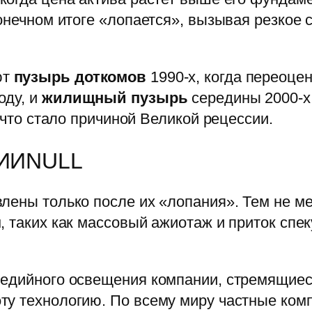
конечном итоге «лопается», вызывая резкое
ют
пузырь доткомов
1990-х, когда переоцен
оду, и
жилищный пузырь
середины 2000-х
, что стало причиной Великой рецессии.
е ИИNULL
лены только после их «лопания». Тем не ме
, таких как массовый ажиотаж и приток спе
медийного освещения компании, стремящие
ту технологию. По всему миру частные ком