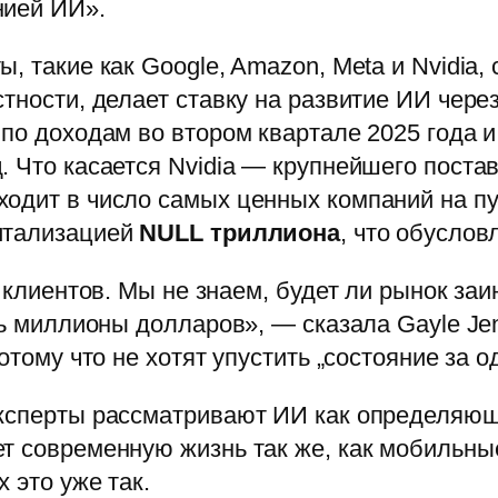
нией ИИ».
, такие как Google, Amazon, Meta и Nvidia, 
тности, делает ставку на развитие ИИ через
 по доходам во втором квартале 2025 года 
. Что касается Nvidia — крупнейшего пост
ходит в число самых ценных компаний на пу
итализацией
NULL триллиона
, что обуслов
т клиентов. Мы не знаем, будет ли рынок за
ть миллионы долларов», — сказала Gayle Je
отому что не хотят упустить „состояние за о
эксперты рассматривают ИИ как определяю
т современную жизнь так же, как мобильны
 это уже так.