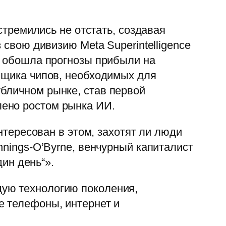
стремились не отстать, создавая
 свою дивизию Meta Superintelligence
и обошла прогнозы прибыли на
авщика чипов, необходимых для
бличном рынке, став первой
лено ростом рынка ИИ.
интересован в этом, захотят ли люди
nnings-O’Byrne, венчурный капиталист
дин день“».
щую технологию поколения,
е телефоны, интернет и