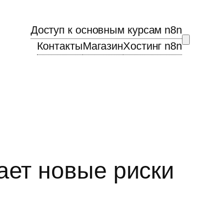
Доступ к основным курсам n8n
Контакты
Магазин
Хостинг n8n
ает новые риски