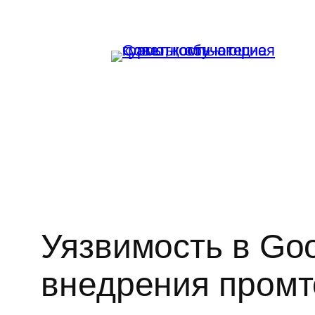
Перейти
к
содержимому
Уязвимость в Go
внедрения промт