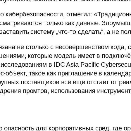
 по кибербезопасности, отметил: «Традицио
ссматриваются только как данные. Злоумыш
заставить систему „что-то сделать“, а не по
зана не столько с несовершенством кода, ск
решениями, которые модель имеет в подклю
исследованиям в IDC Asia Pacific Cybersecur
-объект, такое как приглашение в календарь
крупных поставщиков всё ещё отстаёт от ре
едрения промтов, использования инструмен
 опасность для корпоративных сред, где о