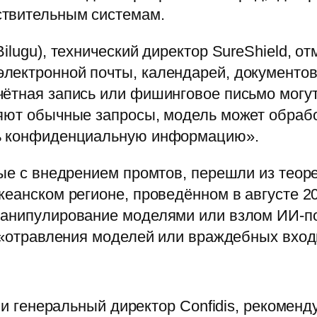
ствительным системам.
ilugu), технический директор SureShield, о
лектронной почты, календарей, документов
чётная запись или фишинговое письмо могу
няют обычные запросы, модель может обраб
ть конфиденциальную информацию».
ные с внедрением промтов, перешли из теор
кеанском регионе, проведённом в августе 2
манипулирование моделями или взлом ИИ-п
е «отравления моделей или враждебных вхо
ь и генеральный директор Confidis, рекомен