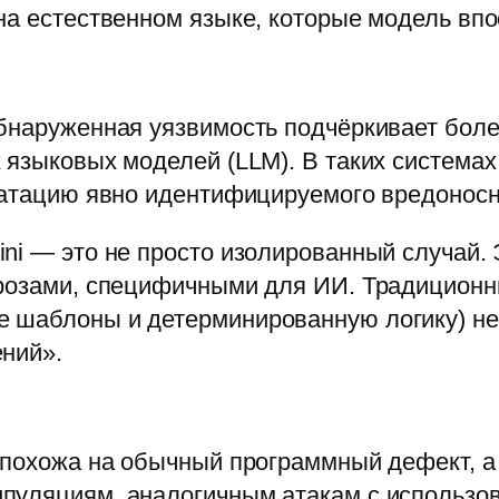
на естественном языке, которые модель вп
обнаруженная уязвимость подчёркивает бо
 языковых моделей (LLM). В таких система
уатацию явно идентифицируемого вредоносн
ni — это не просто изолированный случай. 
грозами, специфичными для ИИ. Традицион
 шаблоны и детерминированную логику) не
ений».
 похожа на обычный программный дефект, а 
пуляциям, аналогичным атакам с использо