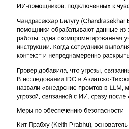
ИИ-помощников, подключённых к чув
Чандрасекхар Билугу (Chandrasekhar B
помощники обрабатывают данные из э
работы, одна скомпрометированная у
инструкции. Когда сотрудники выпол
контекст и непреднамеренно раскры
Гровер добавила, что угрозы, связан
В исследовании IDC в Азиатско-Тихоо
назвали «внедрение промтов в LLM, 
угрозой, связанной с ИИ, сразу посл
Меры по обеспечению безопасности
Кит Прабху (Keith Prabhu), основател