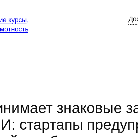
До
ие курсы,
мотность
нимает знаковые з
И: стартапы предуп