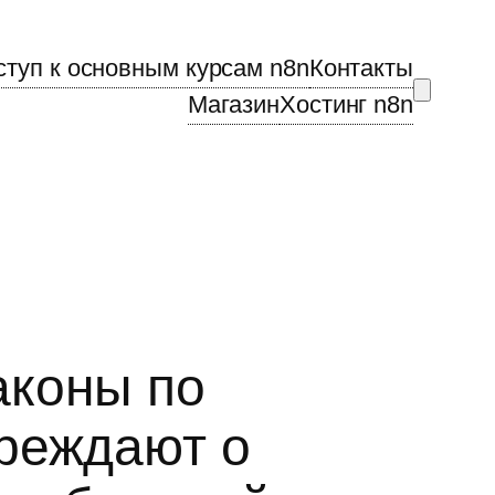
ступ к основным курсам n8n
Контакты
Магазин
Хостинг n8n
аконы по
реждают о