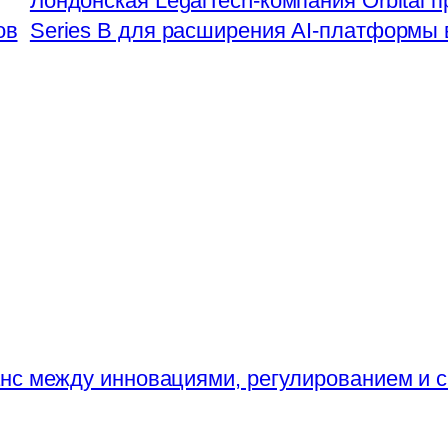
Лондонская LegalTech-компания Orbital 
ов
Series B для расширения AI-платформы
нс между инновациями, регулированием и 