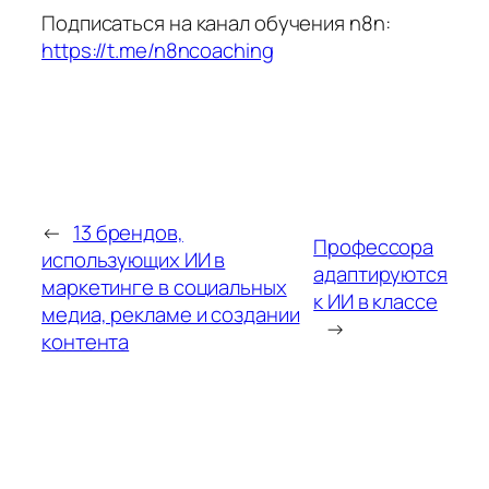
Подписаться на канал обучения n8n:
https://t.me/n8ncoaching
←
13 брендов,
Профессора
использующих ИИ в
адаптируются
маркетинге в социальных
к ИИ в классе
медиа, рекламе и создании
→
контента