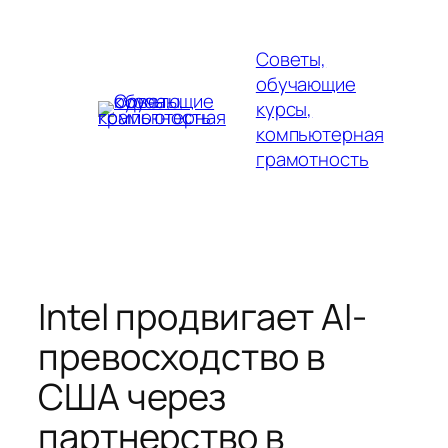
Перейти
к
Советы,
содержимому
обучающие
курсы,
компьютерная
грамотность
Intel продвигает AI-
превосходство в
США через
партнерство в