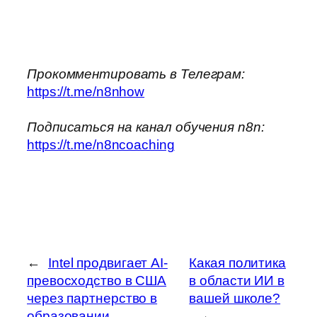
Прокомментировать в Телеграм:
https://t.me/n8nhow
Подписаться на канал обучения n8n:
https://t.me/n8ncoaching
←
Intel продвигает AI-
Какая политика
превосходство в США
в области ИИ в
через партнерство в
вашей школе?
образовании
→